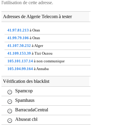
l'utilisation de cette adresse.
Adresses de Algerie Telecom à tester
41.97.81.213
à Oran
41.99.79.106
à Oran
41.107.50.232
à Alger
41.109.153.39
à Tizi Ouzou
105.101.137.14
à non communique
105.104.99.164
à Annaba
105.107.132.250
à Constantine
Vérification des blacklist
105.108.218.75
à Setif
Spamcop
154.121.251.140
à non communique
197.203.171.154
Spamhaus
à Oran
BarracudaCentral
Abuseat cbl