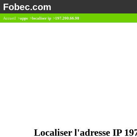
Fobec.com
Accueil >
apps
>
localiser ip
>
197.200.66.98
Localiser l'adresse IP 19