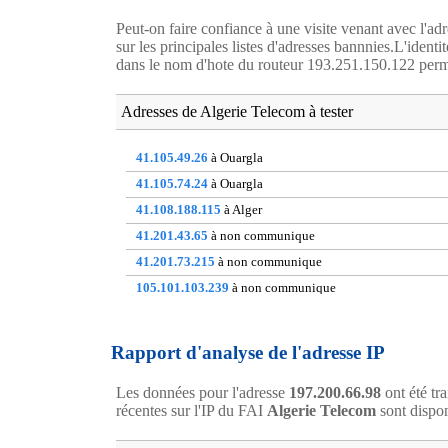
Peut-on faire confiance à une visite venant avec l'ad
sur les principales listes d'adresses bannnies.L'ident
dans le nom d'hote du routeur 193.251.150.122 permett
Adresses de Algerie Telecom à tester
41.105.49.26
à Ouargla
41.105.74.24
à Ouargla
41.108.188.115
à Alger
41.201.43.65
à non communique
41.201.73.215
à non communique
105.101.103.239
à non communique
105.103.152.53
à Setif
105.108.209.142
à Setif
Rapport d'analyse de l'adresse IP
154.121.7.20
à non communique
Les données pour l'adresse
197.200.66.98
ont été tr
197.206.55.42
à Oran
récentes sur l'IP du FAI
Algerie Telecom
sont dispo