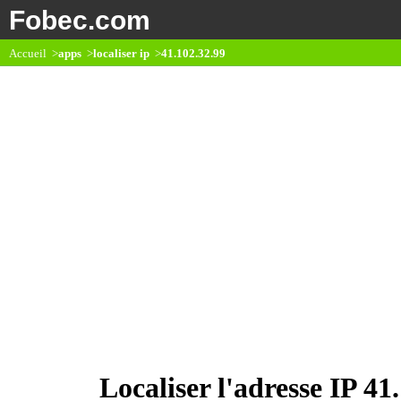
Fobec.com
Accueil >
apps
>
localiser ip
>
41.102.32.99
Localiser l'adresse IP 41