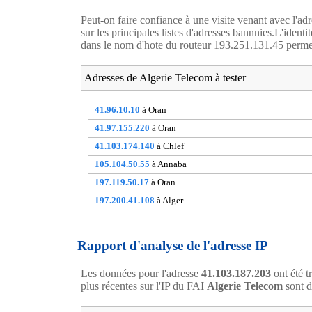
Peut-on faire confiance à une visite venant avec l'ad
sur les principales listes d'adresses bannnies.L'ident
dans le nom d'hote du routeur 193.251.131.45 permette
Adresses de Algerie Telecom à tester
41.96.10.10
à Oran
41.97.155.220
à Oran
41.103.174.140
à Chlef
105.104.50.55
à Annaba
197.119.50.17
à Oran
197.200.41.108
à Alger
197.200.88.238
à Alger
197.201.1.66
à non communique
Rapport d'analyse de l'adresse IP
197.202.119.147
à Alger
Les données pour l'adresse
41.103.187.203
ont été t
197.205.16.79
à Constantine
plus récentes sur l'IP du FAI
Algerie Telecom
sont d