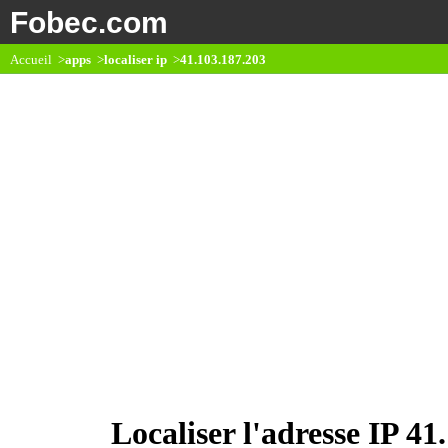
Fobec.com
Accueil >
apps
>
localiser ip
>
41.103.187.203
Localiser l'adresse IP 41