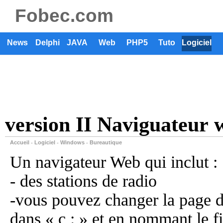
Fobec.com
News
Delphi
JAVA
Web
PHP5
Tuto
Logiciel
version II Naviguateur 
Accueil
Logiciel
Windows
Bureautique
-
-
-
Un navigateur Web qui inclut :
- des stations de radio
-vous pouvez changer la page d
dans « c : » et en nommant le f