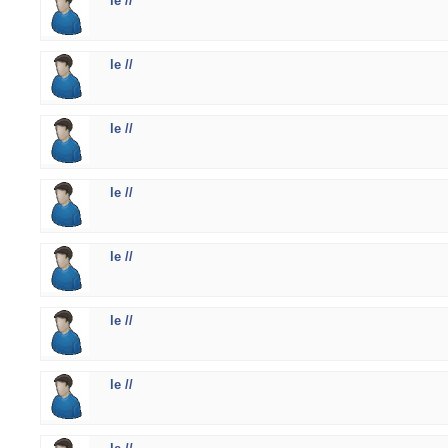
le //
le //
le //
le //
le //
le //
le //