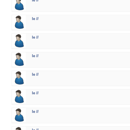
le //
le //
le //
le //
le //
le //
le //