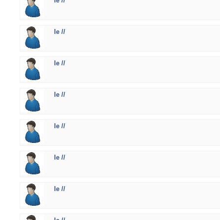
le //
le //
le //
le //
le //
le //
le //