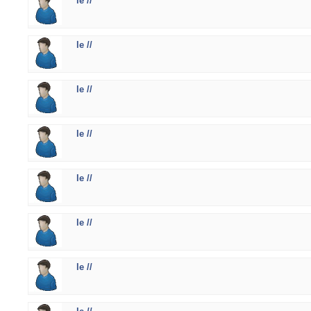
le //
le //
le //
le //
le //
le //
le //