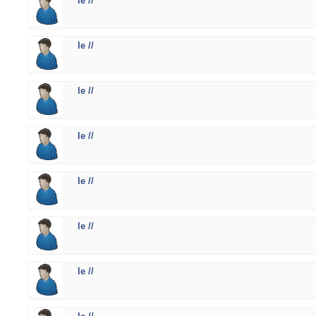
le //
le //
le //
le //
le //
le //
le //