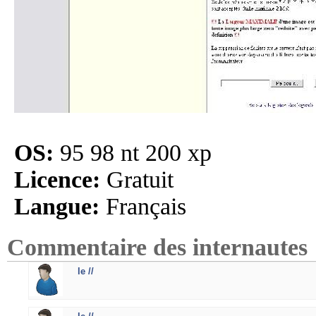
OS:
95 98 nt 200 xp
Licence:
Gratuit
Langue:
Français
Commentaire des internautes
le //