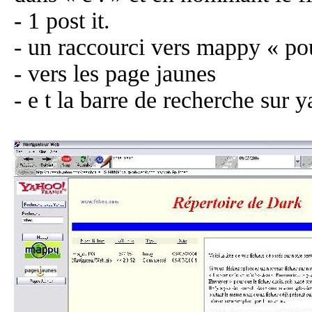
- 1 post it.
- un raccourci vers mappy « pour
- vers les page jaunes
- e t la barre de recherche sur 